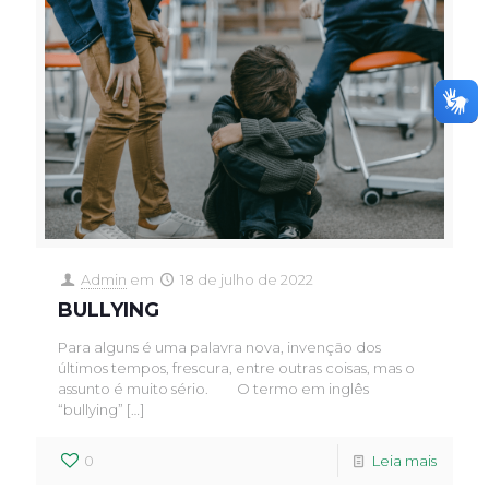
Admin
em
18 de julho de 2022
BULLYING
Para alguns é uma palavra nova, invenção dos
últimos tempos, frescura, entre outras coisas, mas o
assunto é muito sério.⠀ ⠀ O termo em inglês
“bullying”
[…]
0
Leia mais