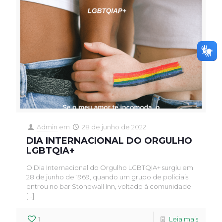
Admin
em
28 de junho de 2022
DIA INTERNACIONAL DO ORGULHO
LGBTQIA+
O Dia Internacional do Orgulho LGBTQIA+ surgiu em
28 de junho de 1969, quando um grupo de policiais
entrou no bar Stonewall Inn, voltado à comunidade
[…]
1
Leia mais