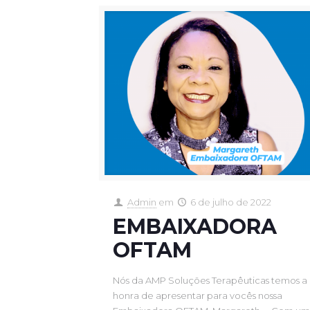
Admin
em
6 de julho de 2022
EMBAIXADORA
OFTAM
Nós da AMP Soluções Terapêuticas temos a
honra de apresentar para vocês nossa